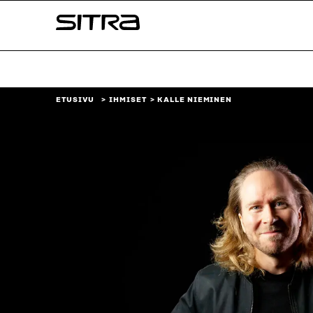
Siirry
Sitra
suoraan
sisältöön
↓
ETUSIVU
IHMISET
KALLE NIEMINEN