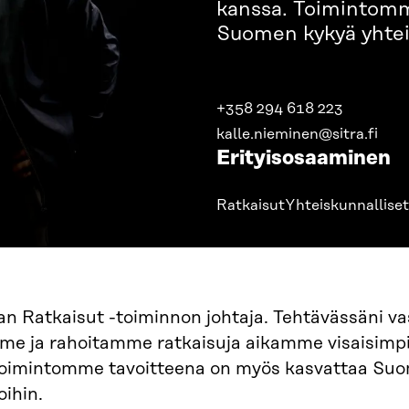
kanssa. Toimintomm
Suomen kykyä yhteis
+358 294 618 223
kalle.nieminen@sitra.fi
Erityisosaaminen
Ratkaisut
Yhteiskunnalliset
an Ratkaisut -toiminnon johtaja. Tehtävässäni va
me ja rahoitamme ratkaisuja aikamme visaisimp
Toimintomme tavoitteena on myös kasvattaa Suom
oihin.