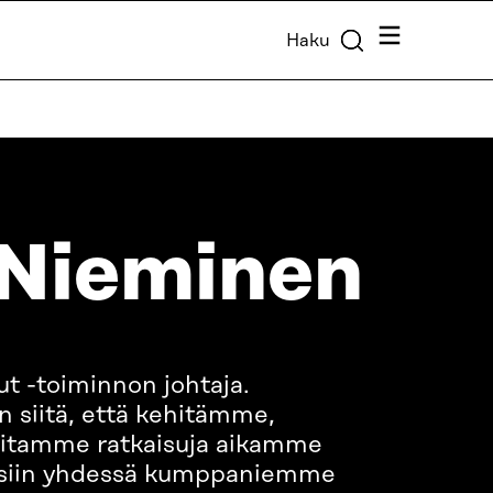
Valikko
Haku
 Nieminen
ut -toiminnon johtaja.
n siitä, että kehitämme,
itamme ratkaisuja aikamme
eisiin yhdessä kumppaniemme