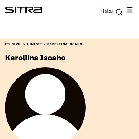
Siirry
Valik
Haku
suoraan
Sitra
sisältöön
↓
ETUSIVU
IHMISET
KAROLIINA ISOAHO
Karoliina Isoaho