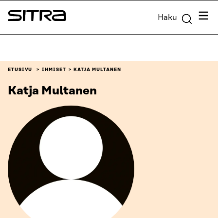
Siirry
Valik
Haku
suoraan
Sitra
sisältöön
↓
ETUSIVU
IHMISET
KATJA MULTANEN
Katja Multanen