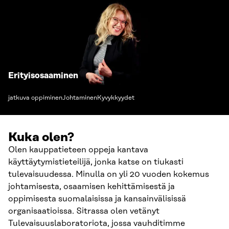
Erityisosaaminen
jatkuva oppiminen
Johtaminen
Kyvykkyydet
Kuka olen?
Olen kauppatieteen oppeja kantava
käyttäytymistieteilijä, jonka katse on tiukasti
tulevaisuudessa. Minulla on yli 20 vuoden kokemus
johtamisesta, osaamisen kehittämisestä ja
oppimisesta suomalaisissa ja kansainvälisissä
organisaatioissa. Sitrassa olen vetänyt
Tulevaisuuslaboratoriota, jossa vauhditimme