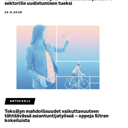
sektorille uudistumisen tueksi
22.6.2026
ARTIKKELI
Tekoälyn mahdollisuudet vaikuttavuuteen
tähtäävässä asiantuntijatyössä – oppeja Sitran
kokeiluista