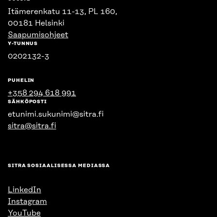
Itämerenkatu 11-13, PL 160,
00181 Helsinki
Saapumisohjeet
Y-TUNNUS
0202132-3
PUHELIN
+358 294 618 991
SÄHKÖPOSTI
etunimi.sukunimi@sitra.fi
sitra@sitra.fi
SITRA SOSIAALISESSA MEDIASSA
LinkedIn
Instagram
YouTube