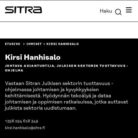
Siirry
Valik
Haku
suoraan
Sitra
sisältöön
↓
ETUSIVU
IHMISET
KIRSI HANHISALO
Kirsi Hanhisalo
JOHTAVA ASIANTUNTIJA, JULKISEN SEKTORIN TUOTTAVUUS -
OHJELMA
Vastaan Sitran Julkisen sektorin tuottavuus -
ohjelmassa johtamisen ja kyvykkyyksien
kehittämisestä. Hyödynnän tekoälyä ja dataa
johtamisen ja oppimisen ratkaisuissa, jotka auttavat
julkista sektoria uudistumaan.
+358 294 618 349
kirsi.hanhisalo@sitra.fi