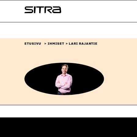
Siirry
Sitra
suoraan
sisältöön
↓
ETUSIVU
IHMISET
LARI RAJANTIE