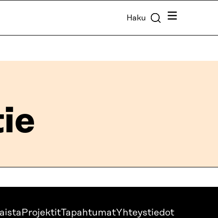
Valikko
Haku
tie
aista
Projektit
Tapahtumat
Yhteystiedot