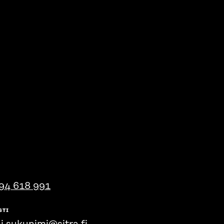
94 618 991
STI