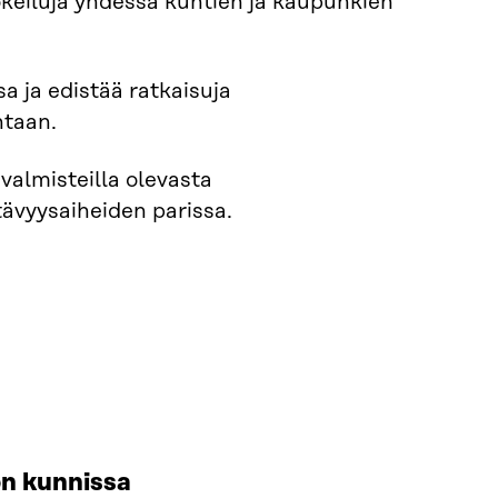
kokeiluja yhdessä kuntien ja kaupunkien
 ja edistää ratkaisuja
ntaan.
valmisteilla olevasta
ävyysaiheiden parissa.
ön kunnissa