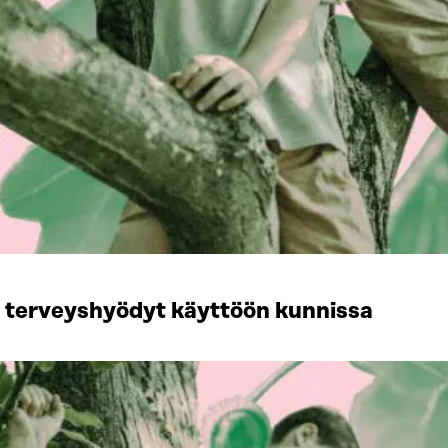
n terveyshyödyt käyttöön kunnissa