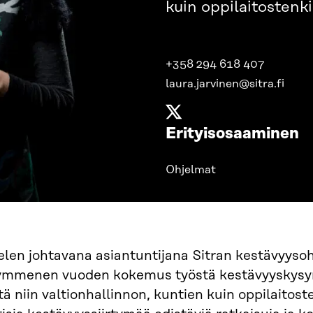
kuin oppilaitostenk
+358 294 618 407
laura.jarvinen@sitra.fi
Erityisosaaminen
Ohjelmat
len johtavana asiantuntijana Sitran kestävyysoh
mmenen vuoden kokemus työstä kestävyyskysym
tä niin valtionhallinnon, kuntien kuin oppilaitos