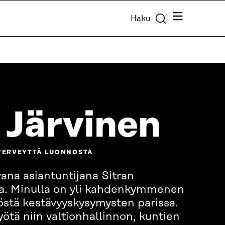
Valikko
Haku
 Järvinen
 TERVEYTTÄ LUONNOSTA
ana asiantuntijana Sitran
a. Minulla on yli kahdenkymmenen
stä kestävyyskysymysten parissa.
ötä niin valtionhallinnon, kuntien