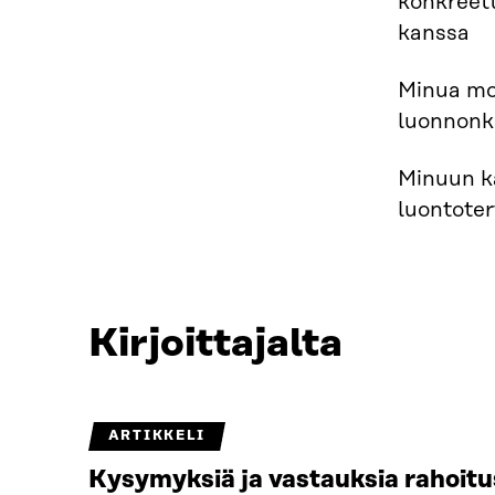
konkreett
kanssa
Minua mot
luonnonka
Minuun ka
luontoter
Kirjoittajalta
ARTIKKELI
Kysymyksiä ja vastauksia rahoit