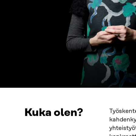
Kuka olen?
Työskente
kahdenky
yhteistyö