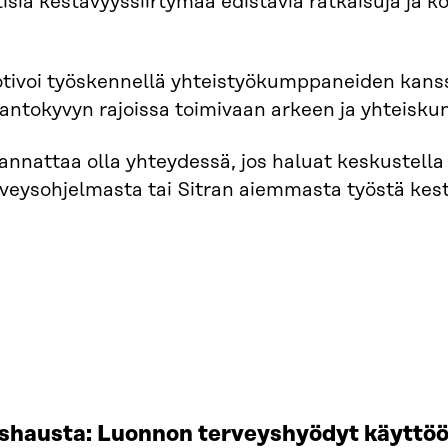
isia kestävyyssiirtymää edistäviä ratkaisuja ja 
ivoi työskennellä yhteistyökumppaneiden kanssa
ntokyvyn rajoissa toimivaan arkeen ja yhteisku
nnattaa olla yhteydessä, jos haluat keskustella 
veysohjelmasta tai Sitran aiemmasta työstä kest
ushausta: Luonnon terveyshyödyt käyttö