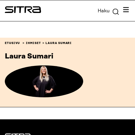
Siirry
Valik
Haku
suoraan
Sitra
sisältöön
↓
ETUSIVU
IHMISET
LAURA SUMARI
Laura Sumari