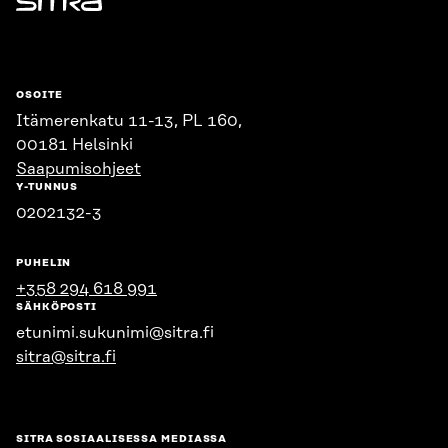
Sitra
OSOITE
Itämerenkatu 11-13, PL 160,
00181 Helsinki
Saapumisohjeet
Y-TUNNUS
0202132-3
PUHELIN
+358 294 618 991
SÄHKÖPOSTI
etunimi.sukunimi@sitra.fi
sitra@sitra.fi
SITRA SOSIAALISESSA MEDIASSA