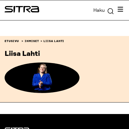
Siirry
Valik
Haku
suoraan
Sitra
sisältöön
↓
ETUSIVU
IHMISET
LIISA LAHTI
Liisa Lahti