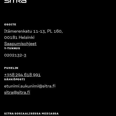
Sitra
OSOITE
Itämerenkatu 11-13, PL 160,
00181 Helsinki
Saapumisohjeet
Y-TUNNUS
0202132-3
PUHELIN
+358 294 618 991
SÄHKÖPOSTI
etunimi.sukunimi@sitra.fi
sitra@sitra.fi
SITRA SOSIAALISESSA MEDIASSA