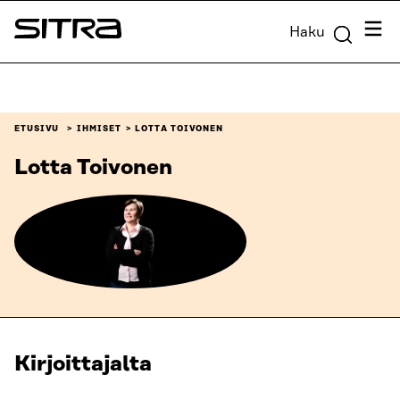
Siirry
Valik
Haku
suoraan
Sitra
sisältöön
↓
ETUSIVU
IHMISET
LOTTA TOIVONEN
Lotta Toivonen
Kirjoittajalta