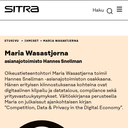
Siirry
Valik
Haku
suoraan
Sitra
sisältöön
↓
ETUSIVU
IHMISET
MARIA WASASTJERNA
Maria Wasastjerna
asianajotoimisto Hannes Snellman
Oikeustieteentohtori Maria Wasastjerna toimii
Hannes Snellman -asianajotoimiston osakkaana.
Hänen erityisen kiinnostuksensa kohteina ovat
digitaalinen kilpailu ja datatalous, compliance sekä
yritysvastuukysymykset. Väitöskirjansa perusteella
Maria on julkaissut ajankohtaisen kirjan
”Competition, Data & Privacy in the Digital Economy”.