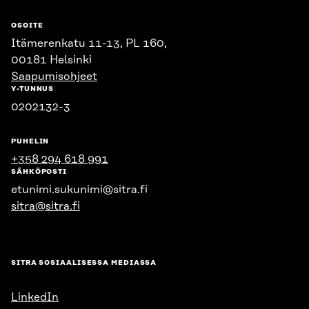
OSOITE
Itämerenkatu 11-13, PL 160,
00181 Helsinki
Saapumisohjeet
Y-TUNNUS
0202132-3
PUHELIN
+358 294 618 991
SÄHKÖPOSTI
etunimi.sukunimi@sitra.fi
sitra@sitra.fi
SITRA SOSIAALISESSA MEDIASSA
LinkedIn