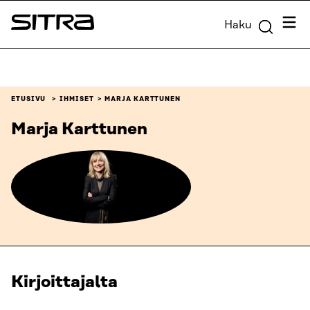
Siirry
Valik
Haku
suoraan
Sitra
sisältöön
↓
ETUSIVU
IHMISET
MARJA KARTTUNEN
Marja Karttunen
Kirjoittajalta