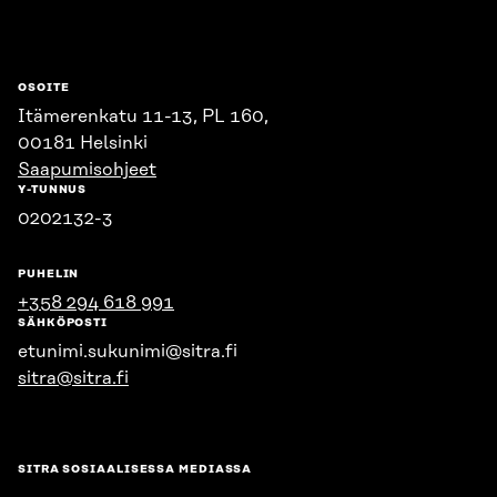
OSOITE
Itämerenkatu 11-13, PL 160,
00181 Helsinki
Saapumisohjeet
Y-TUNNUS
0202132-3
PUHELIN
+358 294 618 991
SÄHKÖPOSTI
etunimi.sukunimi@sitra.fi
sitra@sitra.fi
SITRA SOSIAALISESSA MEDIASSA