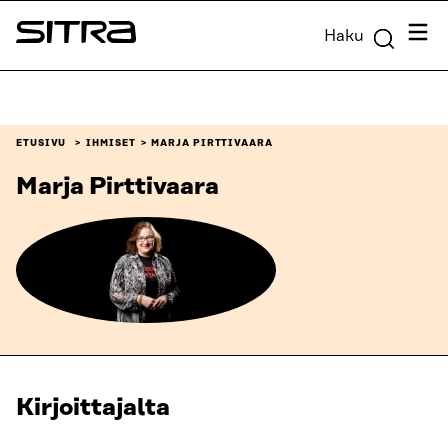
Siirry
Valik
Haku
suoraan
Sitra
sisältöön
↓
ETUSIVU
IHMISET
MARJA PIRTTIVAARA
Marja Pirttivaara
Kirjoittajalta