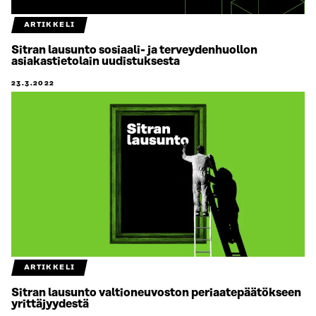
ARTIKKELI
Sitran lausunto sosiaali- ja terveydenhuollon
asiakastietolain uudistuksesta
23.3.2022
ARTIKKELI
Sitran lausunto valtioneuvoston periaatepäätökseen
yrittäjyydestä