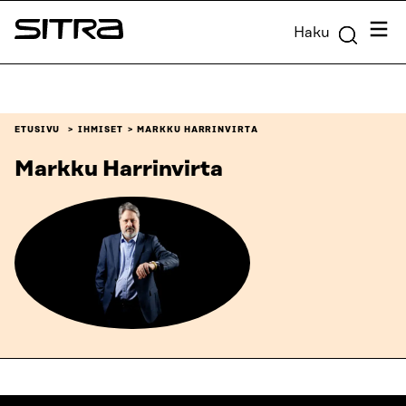
Siirry
Valik
Haku
suoraan
Sitra
sisältöön
↓
ETUSIVU
IHMISET
MARKKU HARRINVIRTA
Markku Harrinvirta