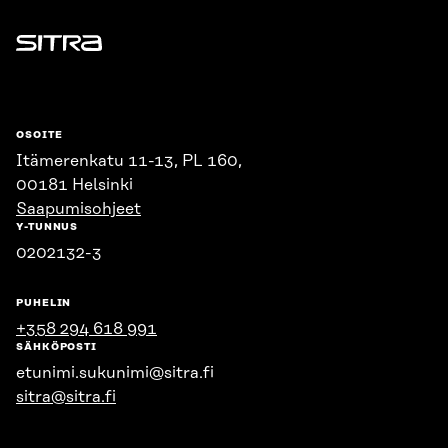
Sitra
OSOITE
Itämerenkatu 11-13, PL 160,
00181 Helsinki
Saapumisohjeet
Y-TUNNUS
0202132-3
PUHELIN
+358 294 618 991
SÄHKÖPOSTI
etunimi.sukunimi@sitra.fi
sitra@sitra.fi