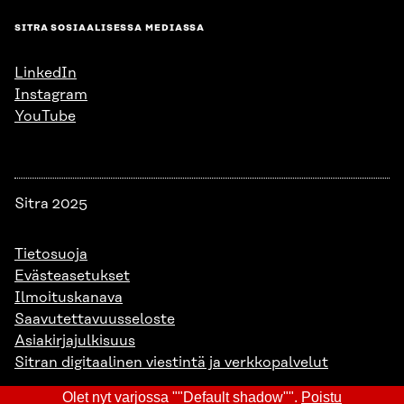
SITRA SOSIAALISESSA MEDIASSA
LinkedIn
Instagram
YouTube
Sitra 2025
Tietosuoja
Evästeasetukset
Ilmoituskanava
Saavutettavuusseloste
Asiakirjajulkisuus
Sitran digitaalinen viestintä ja verkkopalvelut
Olet nyt varjossa ""Default shadow"".
Poistu