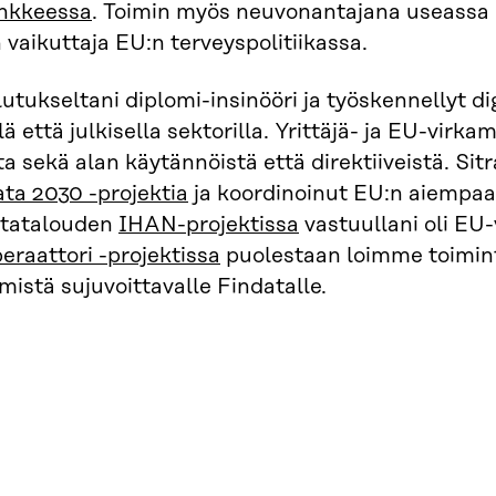
nkkeessa
. Toimin myös neuvonantajana useassa k
n vaikuttaja EU:n terveyspolitiikassa.
utukseltani diplomi-insinööri ja työskennellyt di
lä että julkisella sektorilla. Yrittäjä- ja EU-virk
 sekä alan käytännöistä että direktiiveistä. Sitr
ta 2030 -projektia
ja koordinoinut EU:n aiempa
atatalouden
IHAN-projektissa
vastuullani oli EU
eraattori -projektissa
puolestaan loimme toimint
istä sujuvoittavalle Findatalle.