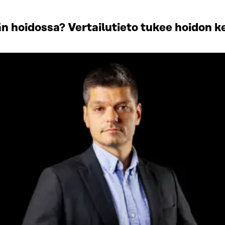
 hoidossa? Vertailutieto tukee hoidon k