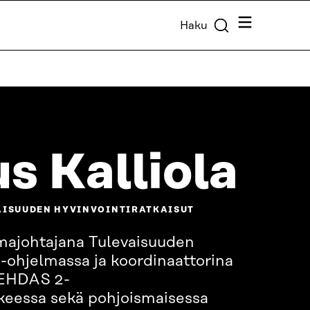
Valikko
Haku
s Kalliola
AISUUDEN HYVINVOINTIRATKAISUT
majohtajana Tulevaisuuden
 -ohjelmassa ja koordinaattorina
TEHDAS 2-
keessa sekä pohjoismaisessa