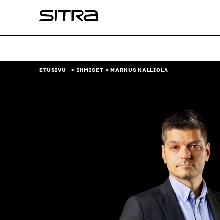
Siirry
Sitra
suoraan
sisältöön
↓
ETUSIVU
IHMISET
MARKUS KALLIOLA