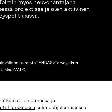
Toimin myös neuvonantajana
essä projektissa ja olen aktiivinen
eyspolitiikassa.
invälinen toiminta
TEHDAS2
Terveysdata
atkaisut
VALO
ratkaisut -ohjelmassa ja
intahankkeessa
sekä pohjoismaisessa