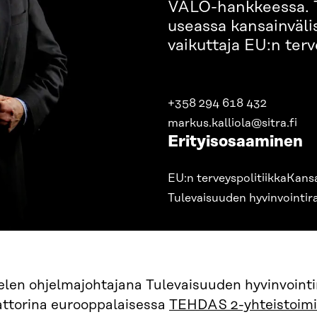
VALO-hankkeessa. 
useassa kansainvälis
vaikuttaja EU:n terv
+358 294 618 432
markus.kalliola@sitra.fi
Erityisosaaminen
EU:n terveyspolitiikka
Kansa
Tulevaisuuden hyvinvointir
len ohjelmajohtajana Tulevaisuuden hyvinvointi
attorina eurooppalaisessa
TEHDAS 2-yhteistoim