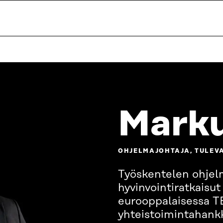
Marku
OHJELMAJOHTAJA, TULEV
Työskentelen ohjel
hyvinvointiratkaisut
eurooppalaisessa 
yhteistoimintahank