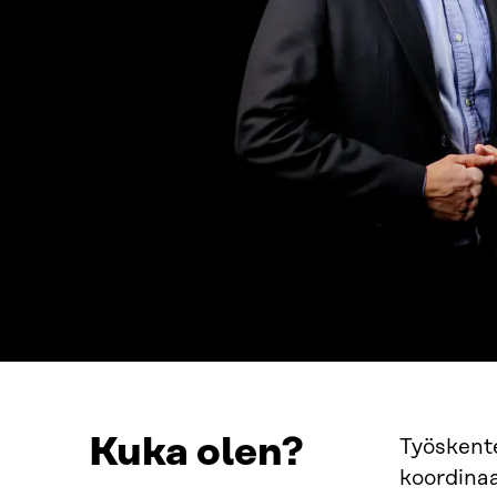
Kuka olen?
Työskente
koordina