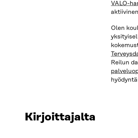
VALO-ha
aktiivine
Olen koul
yksityisel
kokemusta
Terveysda
Reilun d
palveluop
hyödyntäm
Kirjoittajalta