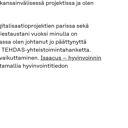
ansainvälisessä projektissa ja olen
gitalisaatioprojektien parissa sekä
amiestaustani vuoksi minulla on
assa olen johtanut jo päättynyttä
a TEHDAS-yhteistoimintahanketta.
-vaikuttaminen.
Isaacus – hyvinvoinnin
amallia hyvinvointitiedon