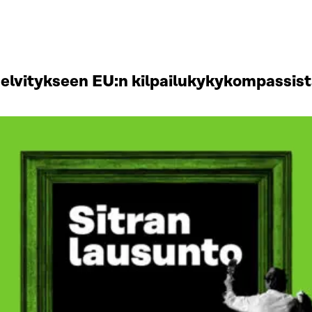
selvitykseen EU:n kilpailukykykompassis