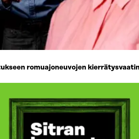
tukseen romuajoneuvojen kierrätysvaati