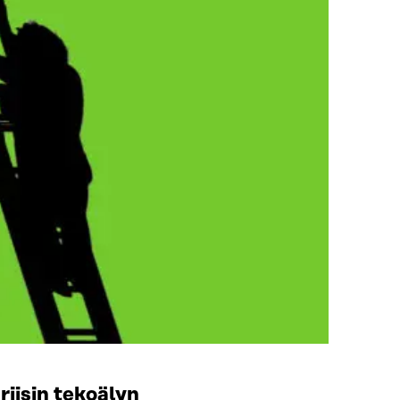
iisin tekoälyn