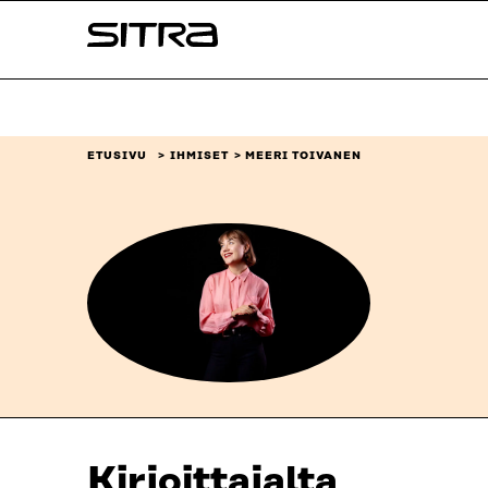
Siirry
Sitra
suoraan
sisältöön
↓
ETUSIVU
IHMISET
MEERI TOIVANEN
Kirjoittajalta