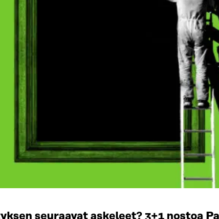
yksen seuraavat askeleet? 3+1 nostoa Par