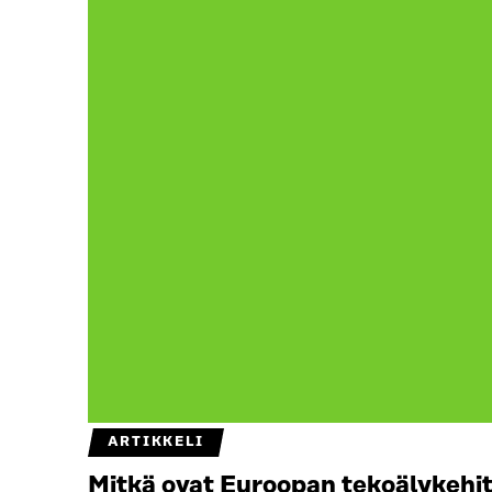
ARTIKKELI
Mitkä ovat Euroopan tekoälykehit