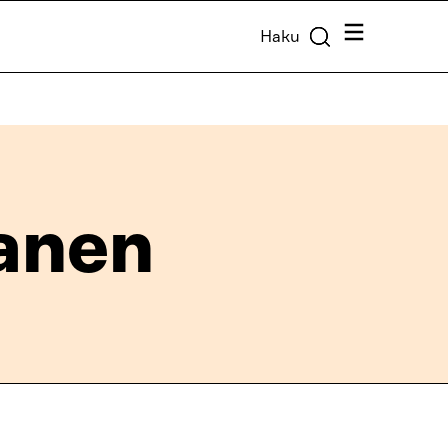
Valikko
Haku
anen