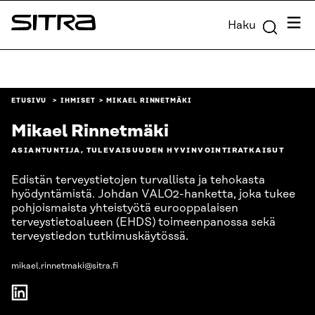
Siirry
Valik
Haku
suoraan
Sitra
sisältöön
↓
ETUSIVU
IHMISET
MIKAEL RINNETMÄKI
Mikael Rinnetmäki
ASIANTUNTIJA, TULEVAISUUDEN HYVINVOINTIRATKAISUT
Edistän terveystietojen turvallista ja tehokasta
hyödyntämistä. Johdan VALO2-hanketta, joka tukee
pohjoismaista yhteistyötä eurooppalaisen
terveystietoalueen (EHDS) toimeenpanossa sekä
terveystiedon tutkimuskäytössä.
mikael.rinnetmaki@sitra.fi