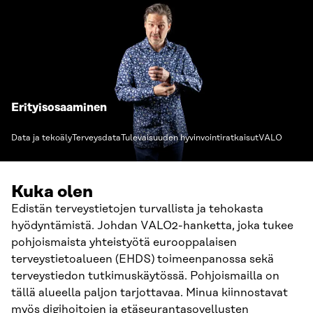
Erityisosaaminen
Data ja tekoäly
Terveysdata
Tulevaisuuden hyvinvointiratkaisut
VALO
Kuka olen
Edistän terveystietojen turvallista ja tehokasta
hyödyntämistä. Johdan VALO2-hanketta, joka tukee
pohjoismaista yhteistyötä eurooppalaisen
terveystietoalueen (EHDS) toimeenpanossa sekä
terveystiedon tutkimuskäytössä. Pohjoismailla on
tällä alueella paljon tarjottavaa. Minua kiinnostavat
myös digihoitojen ja etäseurantasovellusten