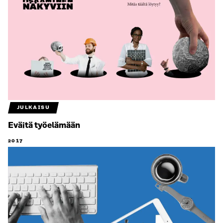
JULKAISU
Eväitä työelämään
2017