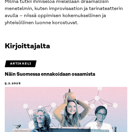
Milma tutkii ihmiseloa mielellään draamallisin
menetelmin, kuten improvisaation ja tarinateatterin
avulla – niissä oppimisen kokemuksellinen ja
yhteisöllinen luonne korostuvat.
Kirjoittajalta
ARTIKKELI
Näin Suomessa ennakoidaan osaamista
5.2.2026