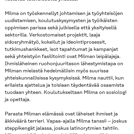
Milma on työskennellyt johtamisen ja työyhteisöjen
uudistamisen, koulutuskysymysten ja työikäisten
oppimisen parissa sekä julkisella että yksityisellä
sektorilla. Verkostomaiset projektit, laaja
sidosryhmätyö, kokeilut ja ideointiprosessit,
tutkimushankkeet, isot tapahtumat ja kampanjat
sekä yhteistyön fasilitointi ovat Milman leipälajeja.
Ihmisläheinen ruohonjuuritason lähestymistapa on
Milman mielestä hedelmällisin myös suurissa
yhteiskunnallisissa kysymyksissä. Milma nauttii, kun
erilaista ajattelua ja toisiaan täydentävää osaamista
tuodaan yhteen. Koulutukseltaan Milma on sosiologi
ja opettaja.
Parasta Milman elämässä ovat läheiset ihmiset ja
äkkiväärä terrieri. Vapaa-ajalla Milma tanssii – joskus
steppikengät jalassa, joskus latinorytmien tahtiin.