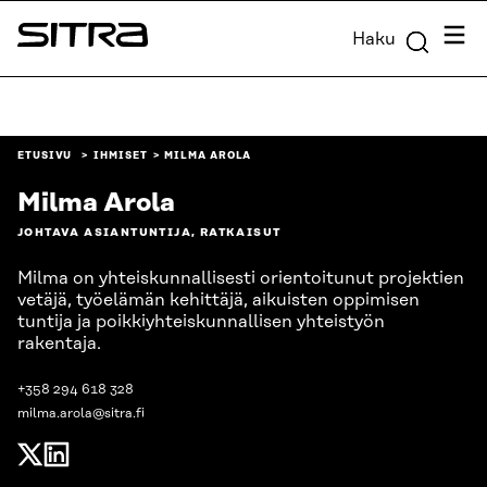
Siirry
Valik
Haku
suoraan
Sitra
sisältöön
↓
ETUSIVU
IHMISET
MILMA AROLA
Milma Arola
JOHTAVA ASIANTUNTIJA, RATKAISUT
Milma on yhteiskunnallisesti orientoitunut projektien
vetäjä, työelämän kehittäjä, aikuisten oppimisen
tuntija ja poikkiyhteiskunnallisen yhteistyön
rakentaja.
+358 294 618 328
milma.arola@sitra.fi