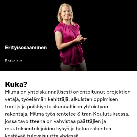
Erityisosaaminen
Ratkaisut
Kuka?
Milma on yhteiskunnallisesti orientoitunut projektien
vetäjä, työelämän kehittäjä, aikuisten oppimisen
tuntija ja poikkiyhteiskunnallisen yhteistyön
rakentaja. Milma työskentelee
Sitran Koulutuksessa
,
jossa tavoitteena on vahvistaa päättäjien ja
muutoksentekijöiden kykyä ja halua rakentaa
kestävää tulevaisuutta yhdessä.