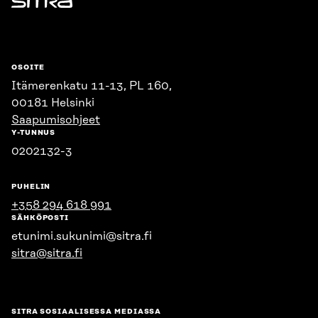
Sitra
OSOITE
Itämerenkatu 11-13, PL 160,
00181 Helsinki
Saapumisohjeet
Y-TUNNUS
0202132-3
PUHELIN
+358 294 618 991
SÄHKÖPOSTI
etunimi.sukunimi@sitra.fi
sitra@sitra.fi
SITRA SOSIAALISESSA MEDIASSA