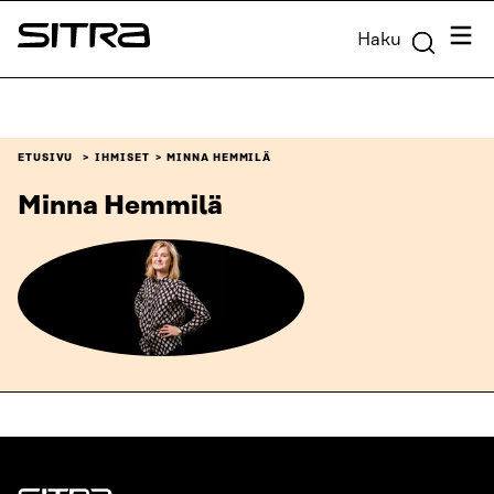
Siirry
Valik
Haku
suoraan
Sitra
sisältöön
↓
ETUSIVU
IHMISET
MINNA HEMMILÄ
Minna Hemmilä