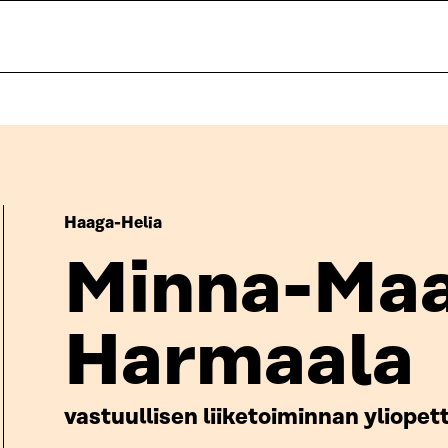
Haaga-Helia
Minna-Maa
Harmaala
vastuullisen liiketoiminnan yliopet