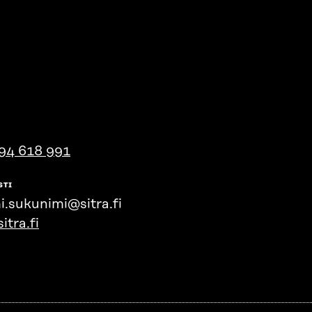
94 618 991
STI
i.sukunimi@sitra.fi
itra.fi