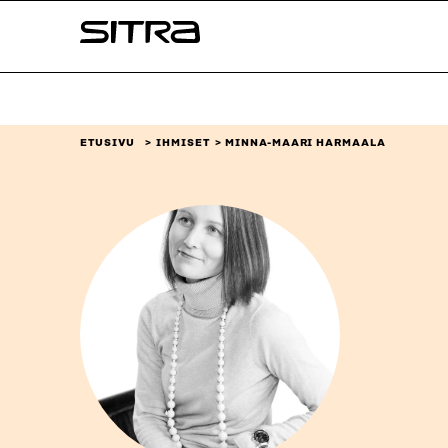
Siirry
Sitra
suoraan
sisältöön
↓
ETUSIVU
IHMISET
MINNA-MAARI HARMAALA