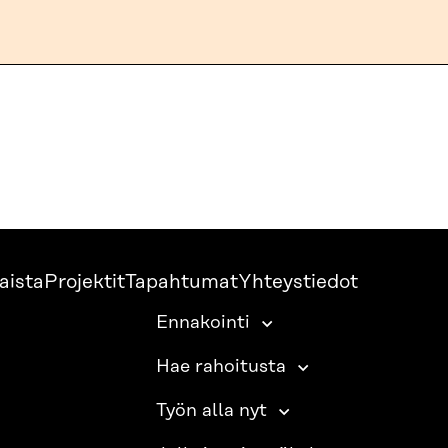
aista
Projektit
Tapahtumat
Yhteystiedot
Ennakointi
Hae rahoitusta
Työn alla nyt