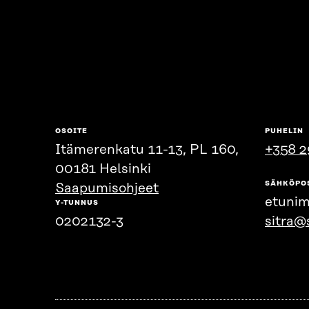
OSOITE
PUHELIN
Itämerenkatu 11-13, PL 160,
+358 2
00181 Helsinki
SÄHKÖPO
Saapumisohjeet
etunim
Y-TUNNUS
0202132-3
sitra@s