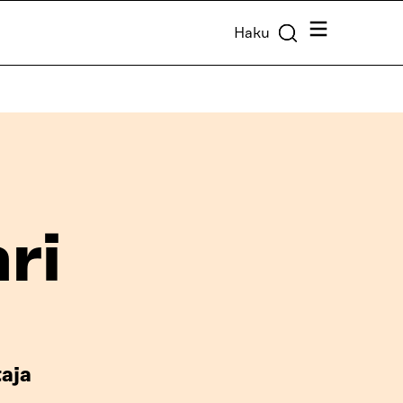
Valikko
Haku
ri
taja