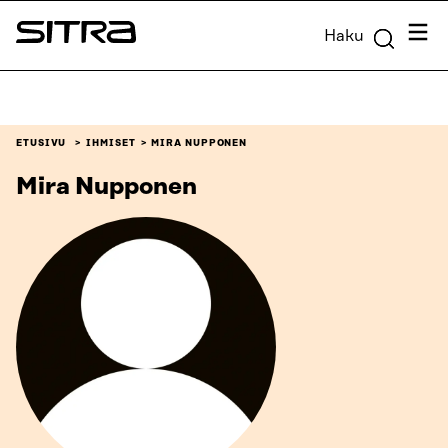
Siirry
Valik
Haku
suoraan
Sitra
sisältöön
↓
ETUSIVU
IHMISET
MIRA NUPPONEN
Mira Nupponen