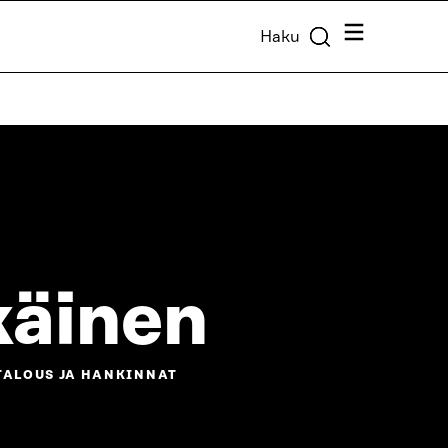
Valikko
Haku
käinen
TALOUS JA HANKINNAT