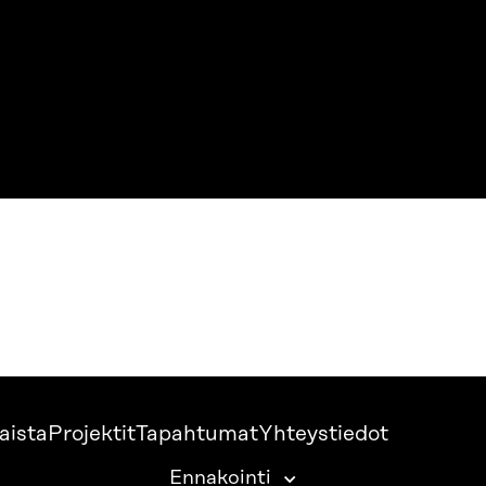
aista
Projektit
Tapahtumat
Yhteystiedot
Ennakointi