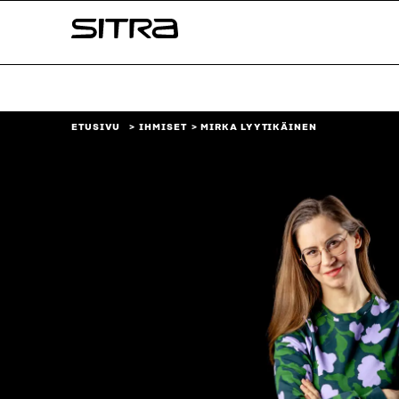
Siirry
Sitra
suoraan
sisältöön
↓
ETUSIVU
IHMISET
MIRKA LYYTIKÄINEN