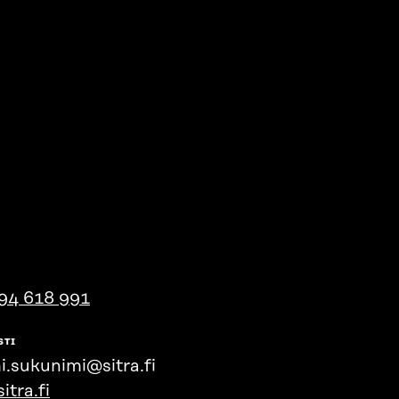
94 618 991
STI
i.sukunimi@sitra.fi
itra.fi