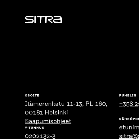
Sitra
OSOITE
PUHELIN
Itämerenkatu 11-13, PL 160,
+358 2
00181 Helsinki
SÄHKÖPO
Saapumisohjeet
etunim
Y-TUNNUS
0202132-3
sitra@s