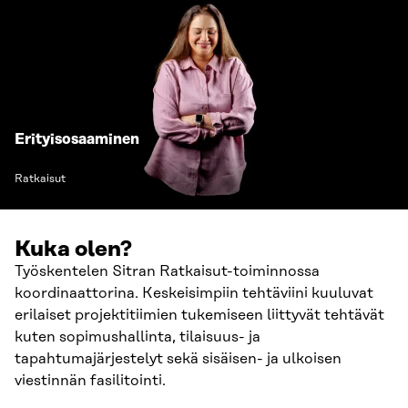
Erityisosaaminen
Ratkaisut
Kuka olen?
Työskentelen Sitran Ratkaisut-toiminnossa
koordinaattorina. Keskeisimpiin tehtäviini kuuluvat
erilaiset projektitiimien tukemiseen liittyvät tehtävät
kuten sopimushallinta, tilaisuus- ja
tapahtumajärjestelyt sekä sisäisen- ja ulkoisen
viestinnän fasilitointi.