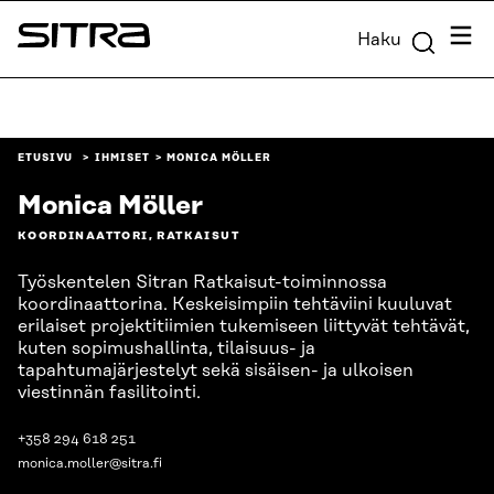
Siirry
Valik
Haku
suoraan
Sitra
sisältöön
↓
ETUSIVU
IHMISET
MONICA MÖLLER
Monica Möller
KOORDINAATTORI, RATKAISUT
Työskentelen Sitran Ratkaisut-toiminnossa
koordinaattorina. Keskeisimpiin tehtäviini kuuluvat
erilaiset projektitiimien tukemiseen liittyvät tehtävät,
kuten sopimushallinta, tilaisuus- ja
tapahtumajärjestelyt sekä sisäisen- ja ulkoisen
viestinnän fasilitointi.
+358 294 618 251
monica.moller@sitra.fi