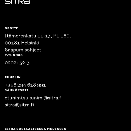
Sitra
OSOITE
Itämerenkatu 11-13, PL 160,
00181 Helsinki
Saapumisohjeet
Y-TUNNUS
0202132-3
PUHELIN
+358 294 618 991
SÄHKÖPOSTI
etunimi.sukunimi@sitra.fi
sitra@sitra.fi
SITRA SOSIAALISESSA MEDIASSA