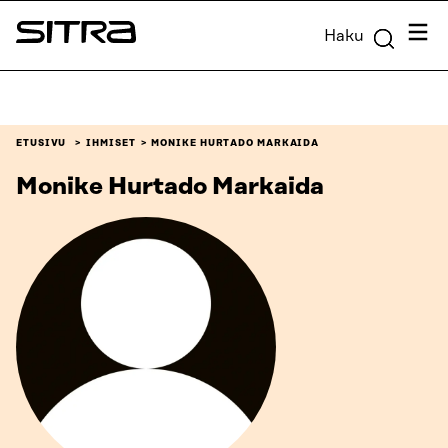
Siirry
Valik
Haku
suoraan
Sitra
sisältöön
↓
ETUSIVU
IHMISET
MONIKE HURTADO MARKAIDA
Monike Hurtado Markaida