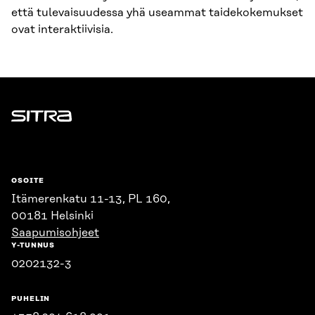
että tulevaisuudessa yhä useammat taidekokemukset
ovat interaktiivisia.
Sitra
OSOITE
Itämerenkatu 11-13, PL 160,
00181 Helsinki
Saapumisohjeet
Y-TUNNUS
0202132-3
PUHELIN