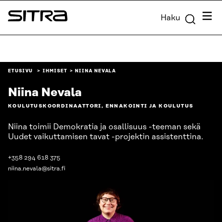
Siirry
Valik
Haku
suoraan
Sitra
sisältöön
↓
ETUSIVU
IHMISET
NIINA NEVALA
Niina Nevala
KOULUTUSKOORDINAATTORI, ENNAKOINTI JA KOULUTUS
Niina toimii Demokratia ja osallisuus -teeman sekä
Uudet vaikuttamisen tavat -projektin assistenttina.
+358 294 618 375
niina.nevala@sitra.fi