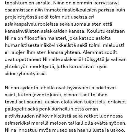
tapahtumien saralla. Niina on aiemmin kerryttänyt
osaamistaan niin immateriaalioikeuksien parissa kuin
projektityössä sekä toiminut useissa eri
asiakaspalvelurooleissa sekä suomalaisten että
kansainvälisten asiakkaiden kanssa. Koulutukseltaan
Niina on filosofian maisteri, joka katsoo asioita
humanistisesta näkövinkkelistä sekä toimii mieluusti
eri alojen ihmisten kanssa yhteen. Aiemmat roolit
ovat opettaneet Niinalle asiakaslähtöisyyttä ja vahvan
yhteistyön merkitystä, jotka korostuvat myös
sidosryhmätyössä.
Niinan sydäntä lähellä ovat hyvinvointia edistävät
asiat, kuten (avanto)uinti, eksoottiset tai ihan
tavalliset saunat, uusien elokuvien tuijottelu, erilaiset
pallopelit sekä penkkiurheilun että oman
aktiivisuuden näkövinkkelistä sekä retket luonnossa
esimerkiksi merellä meloen tai kalliolla eväitä syöden.
Niina innostuu myös museoissa haahuilusta ja uskoo,