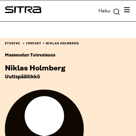
Siirry
Valik
Haku
suoraan
Sitra
sisältöön
↓
ETUSIVU
IHMISET
NIKLAS HOLMBERG
Maaseudun Tulevaisuus
Niklas Holmberg
Uutispäällikkö