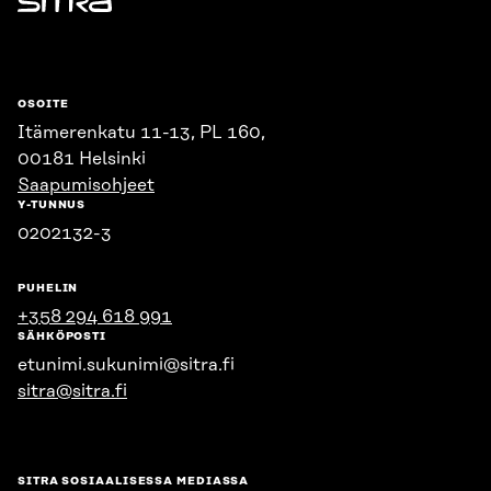
Sitra
OSOITE
Itämerenkatu 11-13, PL 160,
00181 Helsinki
Saapumisohjeet
Y-TUNNUS
0202132-3
PUHELIN
+358 294 618 991
SÄHKÖPOSTI
etunimi.sukunimi@sitra.fi
sitra@sitra.fi
SITRA SOSIAALISESSA MEDIASSA