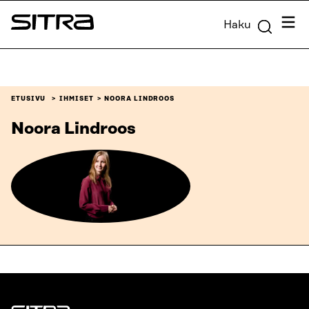
Siirry
Valik
Haku
suoraan
Sitra
sisältöön
↓
ETUSIVU
IHMISET
NOORA LINDROOS
Noora Lindroos