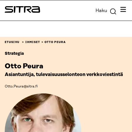
Siirry
Valik
Haku
suoraan
Sitra
sisältöön
↓
ETUSIVU
IHMISET
OTTO PEURA
Strategia
Otto Peura
Asiantuntija, tulevaisuusselonteon verkkoviestintä
Otto.Peura@sitra.fi