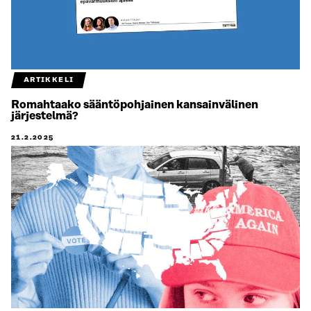
ARTIKKELI
Romahtaako sääntöpohjainen kansainvälinen
järjestelmä?
21.2.2025