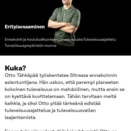
Erityisosaaminen
Ennakointi ja koulutus
Nuorten tulevaisuususko
Tulevaisuusajattelu
Turvallisuusympäristön murros
Kuka?
Otto Tähkäpää työskentelee Sitrassa ennakoinnin
asiantuntijana. Hän uskoo, että parempi planeetan
kokoinen tulevaisuus on mahdollinen, mutta ensin se
on kyettävä kuvittelemaan. Tähän tarvitaan meitä
kaikkia, ja siksi Otto pitää tärkeänä edistää
tulevaisuusajattelua ja tulevaisuusvallan
laajentamista.