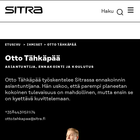
Siirry
Valik
Haku
suoraan
Sitra
sisältöön
↓
ETUSIVU
IHMISET
OTTO TÄHKÄPÄÄ
Otto Tähkäpää
ASIANTUNTIJA, ENNAKOINTI JA KOULUTUS
Otto Tähkäpää työskentelee Sitrassa ennakoinnin
asiantuntijana. Hän uskoo, että parempi planeetan
kokoinen tulevaisuus on mahdollinen, mutta ensin se
on kyettävä kuvittelemaan.
+358443052174
otto.tahkapaa@sitra.fi