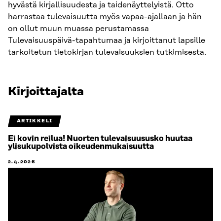
hyvästä kirjallisuudesta ja taidenäyttelyistä. Otto
harrastaa tulevaisuutta myös vapaa-ajallaan ja hän
on ollut muun muassa perustamassa
Tulevaisuuspäivä-tapahtumaa ja kirjoittanut lapsille
tarkoitetun tietokirjan tulevaisuuksien tutkimisesta.
Kirjoittajalta
ARTIKKELI
Ei kovin reilua! Nuorten tulevaisuususko huutaa
ylisukupolvista oikeudenmukaisuutta
2.4.2026