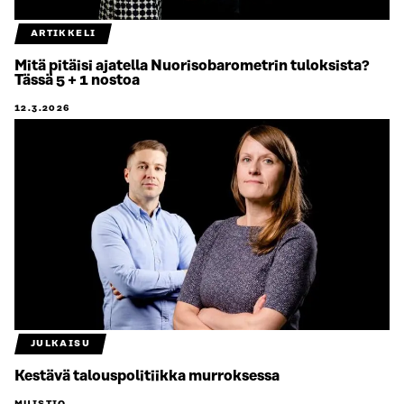
ARTIKKELI
Mitä pitäisi ajatella Nuorisobarometrin tuloksista?
Tässä 5 + 1 nostoa
12.3.2026
JULKAISU
Kestävä talouspolitiikka murroksessa