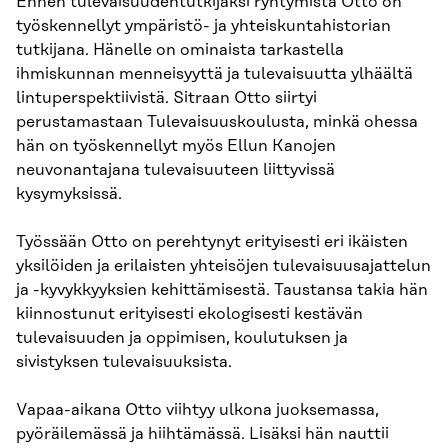
Ennen tulevaisuudentutkijaksi ryhtymistä Otto on
työskennellyt ympäristö- ja yhteiskuntahistorian
tutkijana. Hänelle on ominaista tarkastella
ihmiskunnan menneisyyttä ja tulevaisuutta ylhäältä
lintuperspektiivistä. Sitraan Otto siirtyi
perustamastaan Tulevaisuuskoulusta, minkä ohessa
hän on työskennellyt myös Ellun Kanojen
neuvonantajana tulevaisuuteen liittyvissä
kysymyksissä.
Työssään Otto on perehtynyt erityisesti eri ikäisten
yksilöiden ja erilaisten yhteisöjen tulevaisuusajattelun
ja -kyvykkyyksien kehittämisestä. Taustansa takia hän
kiinnostunut erityisesti ekologisesti kestävän
tulevaisuuden ja oppimisen, koulutuksen ja
sivistyksen tulevaisuuksista.
Vapaa-aikana Otto viihtyy ulkona juoksemassa,
pyöräilemässä ja hiihtämässä. Lisäksi hän nauttii