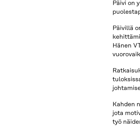
Päivi on 
puolestapu
Päivillä 
kehittämi
Hänen VT
vuorovaik
Ratkaisuk
tuloksiss
johtamise
Kahden nu
jota moti
työ näide