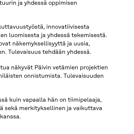
ttuurin ja yhdessä oppimisen
kuttavuustyöstä, innovatiivisesta
sen luomisesta ja yhdessä tekemisestä.
at näkemyksellisyyttä ja uusia,
en. Tulevaisuus tehdään yhdessä.
stua näkyvät Päivin vetämien projektien
miläisten onnistumista. Tulevaisuuden
sä kuin vapaalla hän on tiimipelaaja,
 sekä merkityksellinen ja vaikuttava
 kanssa.