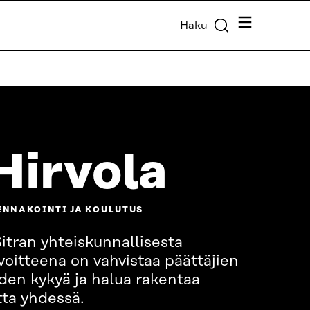
Valikko
Haku
Hirvola
ENNAKOINTI JA KOULUTUS
Sitran yhteiskunnallisesta
voitteena on vahvistaa päättäjien
den kykyä ja halua rakentaa
tta yhdessä.