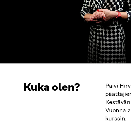
Kuka olen?
Päivi Hir
päättäjie
Kestävän 
Vuonna 2
kurssin.