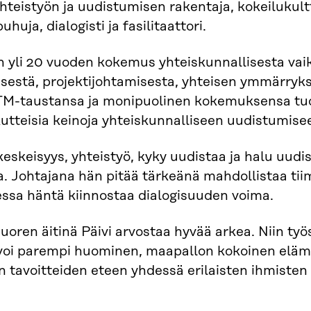
yhteistyön ja uudistumisen rakentaja, kokeilukul
huja, dialogisti ja fasilitaattori.
on yli 20 vuoden kokemus yhteiskunnallisesta vai
sestä, projektijohtamisesta, yhteisen ymmärryk
M-taustansa ja monipuolinen kokemuksensa tuov
utteisia keinoja yhteiskunnalliseen uudistumise
eskeisyys, yhteistyö, kyky uudistaa ja halu uudi
a. Johtajana hän pitää tärkeänä mahdollistaa tii
ssa häntä kiinnostaa dialogisuuden voima.
oren äitinä Päivi arvostaa hyvää arkea. Niin työs
voi parempi huominen, maapallon kokoinen elämä
n tavoitteiden eteen yhdessä erilaisten ihmisten