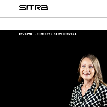
Siirry
Sitra
suoraan
sisältöön
↓
ETUSIVU
IHMISET
PÄIVI HIRVOLA