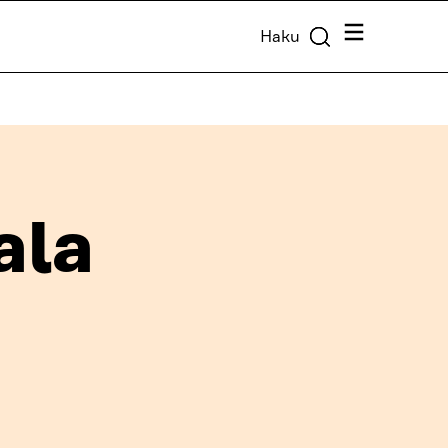
Valikko
Haku
ala