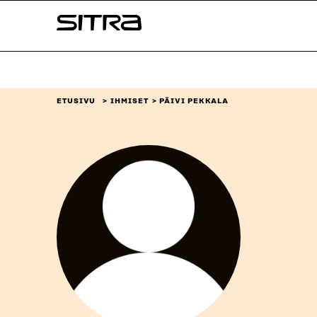
Siirry
Sitra
suoraan
sisältöön
↓
ETUSIVU
IHMISET
PÄIVI PEKKALA