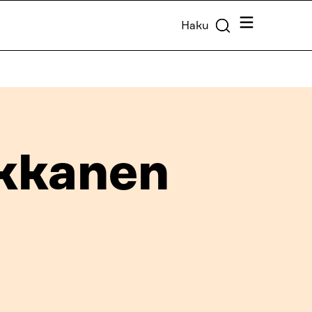
Valikko
Haku
rkkanen