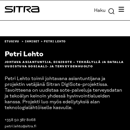
Siirry
Valik
Haku
suoraan
Sitra
sisältöön
↓
ETUSIVU
IHMISET
PETRI LEHTO
Petri Lehto
JOHTAVA ASIANTUNTIJA, DIGISOTE – TEKOÄLYLLÄ JA DATALLA
UUDISTUVA SOSIAALI- JA TERVEYDENHUOLTO
Petri Lehto toimii johtavana asiantuntijana ja
projektin vetäjänä Sitran DigiSote-projektissa.
Tavoitteena on uudistaa sote-palveluja terveysdatan
ja tekoälyn keinoin yhdessä hyvinvointialueiden
kanssa. Projekti luo myös edellytyksiä alan
teknologialähtöiselle kasvulle.
+358 50 387 8068
petri.lehto@sitra.fi