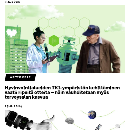
9.5.2025
ARTIKKELI
Hyvinvointialueiden TKI-ympäristön kehittäminen
vaatii ripeitä otteita – näin vauhditetaan myös
terveysalan kasvua
25.6.2024