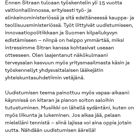
Ennen Sitraan tuloaan työskentelin yli 15 vuotta
valtionhallinnossa, erityisesti työ- ja
elinkeinoministeriössä ja sitä edeltäneessä kauppa- ja
teollisuusministeriössä. Työt liittyivät uudistumiseen,
innovaatiopolitiikkaan ja Suomen kilpailukyvyn
edistämiseen – niinpä on helppo ymmärtää, miksi
intressimme Sitran kanssa kohtasivat useaan
otteeseen. Olen laajentanut näkökulmaani
terveysalan kasvuun myös yritysmaailmasta käsin ja
työskennellyt yhdysvaltalaisen lääkejätin
yhteiskuntasuhdetiimin vetäjänä.
Uudistumisen teema painottuu myös vapaa-aikaani:
käynnissä on kitaran ja pianon soiton saloihin
tutustuminen. Musiikki on lähellä sydäntäni, kuten on
myös liikunta ja lukeminen. Jos aikaa jää, pelaan
mielelläni tennistä – siinä lajissa voi aina oppia jotain
uutta. Nähdään uudistumisen äärellä!