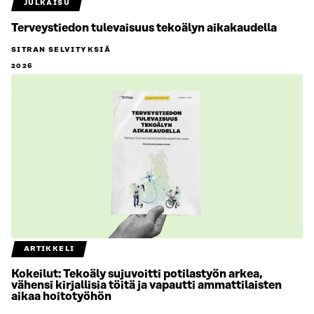
JULKAISU
Terveystiedon tulevaisuus tekoälyn aikakaudella
SITRAN SELVITYKSIÄ
2026
ARTIKKELI
Kokeilut: Tekoäly sujuvoitti potilastyön arkea,
vähensi kirjallisia töitä ja vapautti ammattilaisten
aikaa hoitotyöhön