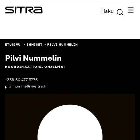
Siirry
Valik
Haku
suoraan
Sitra
sisältöön
↓
ETUSIVU
IHMISET
PILVI NUMMELIN
Pilvi Nummelin
KOORDINAATTORI, OHJELMAT
+358 50 477 5775
pilvi.nummelin@sitra.fi