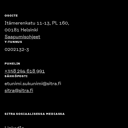
OSOITE
Itämerenkatu 11-13, PL 160,
00181 Helsinki
Saapumisohjeet
Y-TUNNUS
0202132-3
PUHELIN
+358 294 618 991
SÄHKÖPOSTI
etunimi.sukunimi@sitra.fi
sitra@sitra.fi
SITRA SOSIAALISESSA MEDIASSA