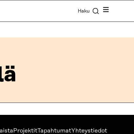
Valikko
Haku
lä
aista
Projektit
Tapahtumat
Yhteystiedot