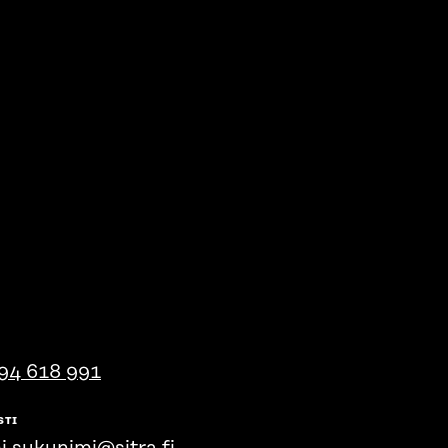
94 618 991
STI