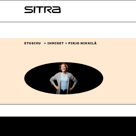
Siirry
Sitra
suoraan
sisältöön
↓
ETUSIVU
IHMISET
PIRJO NIKKILÄ