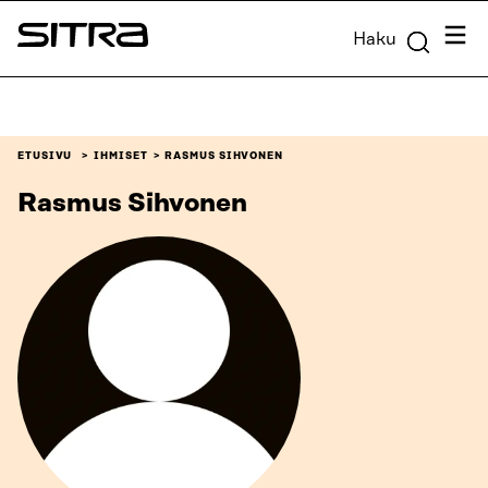
Siirry
Valik
Haku
suoraan
Sitra
sisältöön
↓
ETUSIVU
IHMISET
RASMUS SIHVONEN
Rasmus Sihvonen