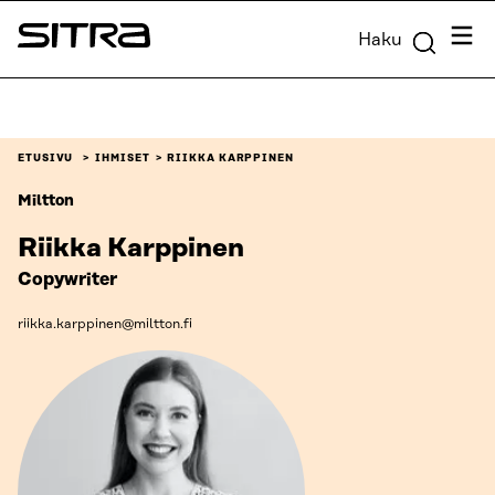
Siirry
Valik
Haku
suoraan
Sitra
sisältöön
↓
ETUSIVU
IHMISET
RIIKKA KARPPINEN
Miltton
Riikka Karppinen
Copywriter
riikka.karppinen@miltton.fi