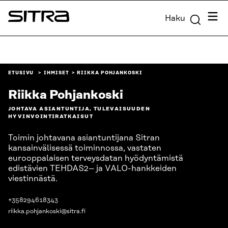
Siirry
Valik
Haku
suoraan
Sitra
sisältöön
↓
ETUSIVU
IHMISET
RIIKKA POHJANKOSKI
Riikka Pohjankoski
JOHTAVA ASIANTUNTIJA, TULEVAISUUDEN
HYVINVOINTIRATKAISUT
Toimin johtavana asiantuntijana Sitran
kansainvälisessä toiminnossa, vastaten
eurooppalaisen terveysdatan hyödyntämistä
edistävien TEHDAS2– ja VALO-hankkeiden
viestinnästä.
+358294618343
riikka.pohjankoski@sitra.fi