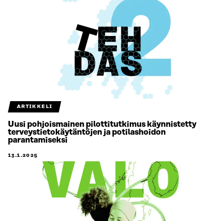
ARTIKKELI
Uusi pohjoismainen pilottitutkimus käynnistetty
terveystietokäytäntöjen ja potilashoidon
parantamiseksi
13.1.2025