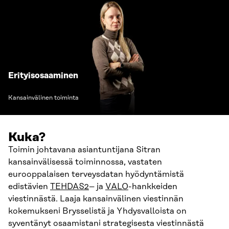
Erityisosaaminen
Kansainvälinen toiminta
Kuka?
Toimin johtavana asiantuntijana Sitran
kansainvälisessä toiminnossa, vastaten
eurooppalaisen terveysdatan hyödyntämistä
edistävien
TEHDAS2
– ja
VALO
-hankkeiden
viestinnästä. Laaja kansainvälinen viestinnän
kokemukseni Brysselistä ja Yhdysvalloista on
syventänyt osaamistani strategisesta viestinnästä