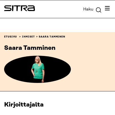
Siirry
Valik
Haku
suoraan
Sitra
sisältöön
↓
ETUSIVU
IHMISET
SAARA TAMMINEN
Saara Tamminen
Kirjoittajalta