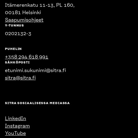
Itämerenkatu 11-13, PL 160,
00181 Helsinki
Saapumisohjeet
Y-TUNNUS
0202132-3
PUHELIN
+358 294 618 991
SÄHKÖPOSTI
etunimi.sukunimi@sitra.fi
sitra@sitra.fi
SITRA SOSIAALISESSA MEDIASSA
LinkedIn
Instagram
YouTube