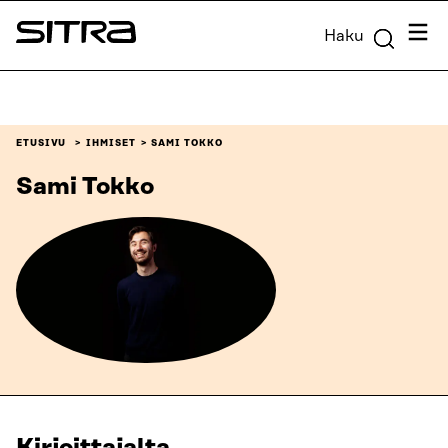
Siirry
Valik
Haku
suoraan
Sitra
sisältöön
↓
ETUSIVU
IHMISET
SAMI TOKKO
Sami Tokko