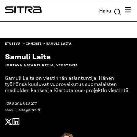
Siirry
Valik
Haku
suoraan
Sitra
sisältöön
↓
ETUSIVU
IHMISET
SAMULI LAITA
Samuli Laita
JOHTAVA ASIANTUNTIJA, VIESTINTÄ
Samuli Laita on viestinnän asiantuntija. Hänen
työhönsä kuuluvat vuorovaikutus suomalaisten
medioiden kanssa ja Kiertotalous-projektin viestintä.
+358 294 618 277
samuli.laita@sitra.fi