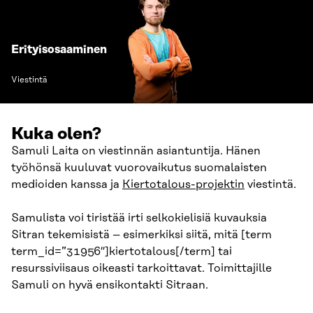
Erityisosaaminen
Viestintä
Kuka olen?
Samuli Laita on viestinnän asiantuntija. Hänen
työhönsä kuuluvat vuorovaikutus suomalaisten
medioiden kanssa ja
Kiertotalous-projektin
viestintä.
Samulista voi tiristää irti selkokielisiä kuvauksia
Sitran tekemisistä – esimerkiksi siitä, mitä [term
term_id=”31956″]kiertotalous[/term] tai
resurssiviisaus oikeasti tarkoittavat. Toimittajille
Samuli on hyvä ensikontakti Sitraan.