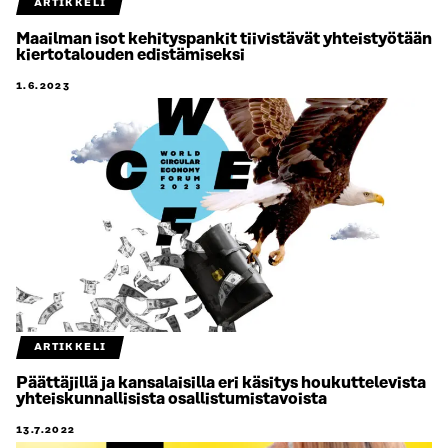
ARTIKKELI
Maailman isot kehityspankit tiivistävät yhteistyötään
kiertotalouden edistämiseksi
1.6.2023
ARTIKKELI
Päättäjillä ja kansalaisilla eri käsitys houkuttelevista
yhteiskunnallisista osallistumistavoista
13.7.2022