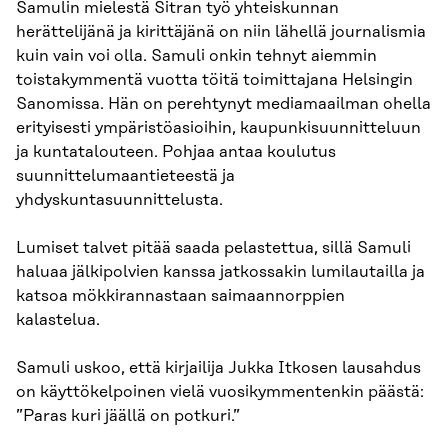
Samulin mielestä Sitran työ yhteiskunnan
herättelijänä ja kirittäjänä on niin lähellä journalismia
kuin vain voi olla. Samuli onkin tehnyt aiemmin
toistakymmentä vuotta töitä toimittajana Helsingin
Sanomissa. Hän on perehtynyt mediamaailman ohella
erityisesti ympäristöasioihin, kaupunkisuunnitteluun
ja kuntatalouteen. Pohjaa antaa koulutus
suunnittelumaantieteestä ja
yhdyskuntasuunnittelusta.
Lumiset talvet pitää saada pelastettua, sillä Samuli
haluaa jälkipolvien kanssa jatkossakin lumilautailla ja
katsoa mökkirannastaan saimaannorppien
kalastelua.
Samuli uskoo, että kirjailija Jukka Itkosen lausahdus
on käyttökelpoinen vielä vuosikymmentenkin päästä:
”Paras kuri jäällä on potkuri.”