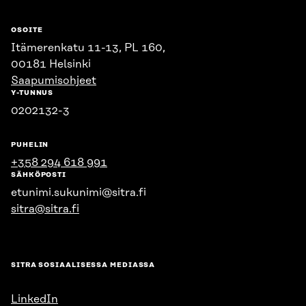
OSOITE
Itämerenkatu 11-13, PL 160,
00181 Helsinki
Saapumisohjeet
Y-TUNNUS
0202132-3
PUHELIN
+358 294 618 991
SÄHKÖPOSTI
etunimi.sukunimi@sitra.fi
sitra@sitra.fi
SITRA SOSIAALISESSA MEDIASSA
LinkedIn