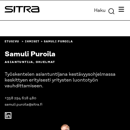
Siirry
Valik
Haku
suoraan
Sitra
sisältöön
↓
ETUSIVU
IHMISET
SAMULI PUROILA
Samuli Puroila
ASIANTUNTIJA, OHJELMAT
Työskentelen asiantuntijana kestävyysohjelmassa
keskittyen erityisesti yritysten luontotyön
vauhdittamiseen.
+358 294 618 480
samuli.puroila@sitra.fi