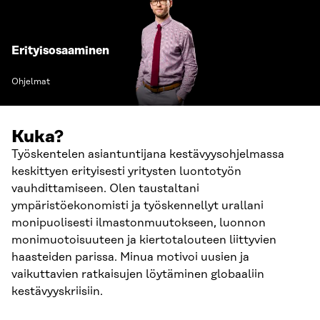
Erityisosaaminen
Ohjelmat
Kuka?
Työskentelen asiantuntijana kestävyysohjelmassa
keskittyen erityisesti yritysten luontotyön
vauhdittamiseen. Olen taustaltani
ympäristöekonomisti ja työskennellyt urallani
monipuolisesti ilmastonmuutokseen, luonnon
monimuotoisuuteen ja kiertotalouteen liittyvien
haasteiden parissa. Minua motivoi uusien ja
vaikuttavien ratkaisujen löytäminen globaaliin
kestävyyskriisiin.