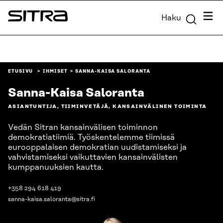
Siirry
Valik
Haku
suoraan
Sitra
sisältöön
↓
ETUSIVU
IHMISET
SANNA-KAISA SALORANTA
Sanna-Kaisa Saloranta
ASIANTUNTIJA, TIIMINVETÄJÄ, KANSAINVÄLINEN TOIMINTA
Vedän Sitran kansainvälisen toiminnon
demokratiatiimiä. Työskentelemme tiimissä
eurooppalaisen demokratian uudistamiseksi ja
vahvistamiseksi vaikuttavien kansainvälisten
kumppanuuksien kautta.
+358 294 618 419
sanna-kaisa.saloranta@sitra.fi