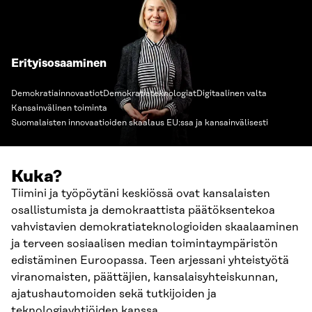
Erityisosaaminen
Demokratiainnovaatiot
Demokratiateknologiat
Digitaalinen valta
Kansainvälinen toiminta
Suomalaisten innovaatioiden skaalaus EU:ssa ja kansainvälisesti
Kuka?
Tiimini ja työpöytäni keskiössä ovat kansalaisten
osallistumista ja demokraattista päätöksentekoa
vahvistavien demokratiateknologioiden skaalaaminen
ja terveen sosiaalisen median toimintaympäristön
edistäminen Euroopassa. Teen arjessani yhteistyötä
viranomaisten, päättäjien, kansalaisyhteiskunnan,
ajatushautomoiden sekä tutkijoiden ja
teknologiayhtiöiden kanssa.