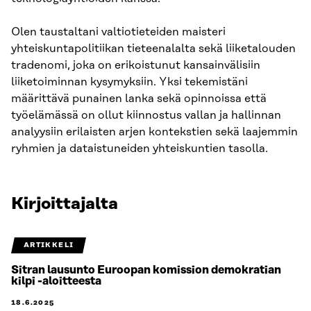
Olen taustaltani valtiotieteiden maisteri
yhteiskuntapolitiikan tieteenalalta sekä liiketalouden
tradenomi, joka on erikoistunut kansainvälisiin
liiketoiminnan kysymyksiin. Yksi tekemistäni
määrittävä punainen lanka sekä opinnoissa että
työelämässä on ollut kiinnostus vallan ja hallinnan
analyysiin erilaisten arjen kontekstien sekä laajemmin
ryhmien ja dataistuneiden yhteiskuntien tasolla.
Kirjoittajalta
ARTIKKELI
Sitran lausunto Euroopan komission demokratian
kilpi -aloitteesta
18.6.2025