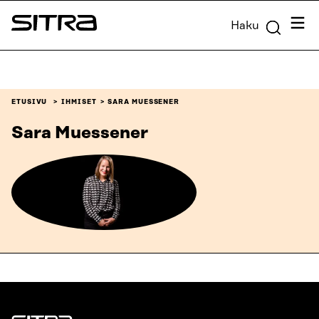
Siirry
Valik
Haku
suoraan
Sitra
sisältöön
↓
ETUSIVU
IHMISET
SARA MUESSENER
Sara Muessener