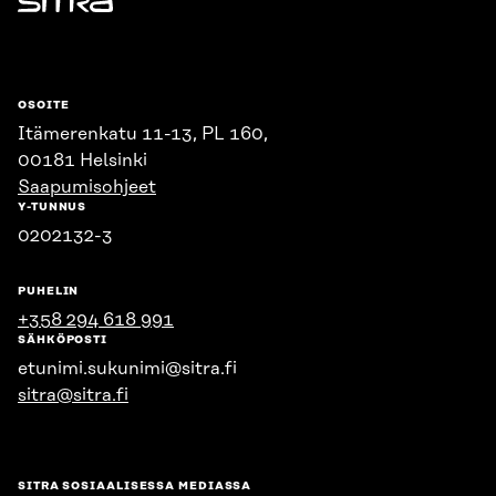
Sitra
OSOITE
Itämerenkatu 11-13, PL 160,
00181 Helsinki
Saapumisohjeet
Y-TUNNUS
0202132-3
PUHELIN
+358 294 618 991
SÄHKÖPOSTI
etunimi.sukunimi@sitra.fi
sitra@sitra.fi
SITRA SOSIAALISESSA MEDIASSA