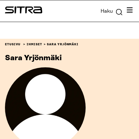
Siirry
Valik
Haku
suoraan
Sitra
sisältöön
↓
ETUSIVU
IHMISET
SARA YRJÖNMÄKI
Sara Yrjönmäki