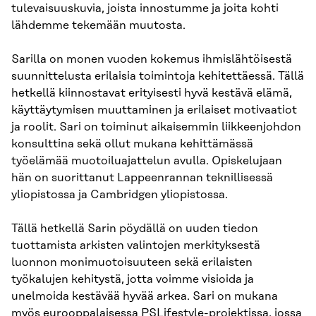
tulevaisuuskuvia, joista innostumme ja joita kohti
lähdemme tekemään muutosta.
Sarilla on monen vuoden kokemus ihmislähtöisestä
suunnittelusta erilaisia toimintoja kehitettäessä. Tällä
hetkellä kiinnostavat erityisesti hyvä kestävä elämä,
käyttäytymisen muuttaminen ja erilaiset motivaatiot
ja roolit. Sari on toiminut aikaisemmin liikkeenjohdon
konsulttina sekä ollut mukana kehittämässä
työelämää muotoiluajattelun avulla. Opiskelujaan
hän on suorittanut Lappeenrannan teknillisessä
yliopistossa ja Cambridgen yliopistossa.
Tällä hetkellä Sarin pöydällä on uuden tiedon
tuottamista arkisten valintojen merkityksestä
luonnon monimuotoisuuteen sekä erilaisten
työkalujen kehitystä, jotta voimme visioida ja
unelmoida kestävää hyvää arkea. Sari on mukana
myös eurooppalaisessa PSLifestyle-projektissa, jossa