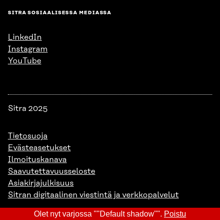
SITRA SOSIAALISESSA MEDIASSA
LinkedIn
Instagram
YouTube
Sitra 2025
Tietosuoja
Evästeasetukset
Ilmoituskanava
Saavutettavuusseloste
Asiakirjajulkisuus
Sitran digitaalinen viestintä ja verkkopalvelut
Olet nyt varjossa ""Default shadow"".
Poistu