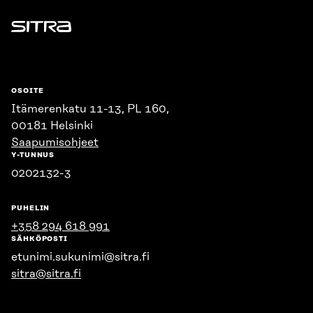
Sitra
OSOITE
Itämerenkatu 11-13, PL 160,
00181 Helsinki
Saapumisohjeet
Y-TUNNUS
0202132-3
PUHELIN
+358 294 618 991
SÄHKÖPOSTI
etunimi.sukunimi@sitra.fi
sitra@sitra.fi