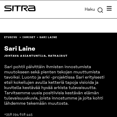
Siirry
Valik
Haku
suoraan
Sitra
sisältöön
↓
ETUSIVU
IHMISET
SARI LAINE
Sari Laine
JOHTAVA ASIANTUNTIJA, RATKAISUT
Sari pohtii päivittäin ihmisten innostumista
muutokseen sekä pienten tekojen muuttumista
tavoiksi. Luonto ja arki -projektissa Sari erityisesti
etsii kokeilujen avulla ketteriä tapoja visioida ja
kuvitella kestävää hyvää arkista tulevaisuutta.
Tarvitsemme uusia positiivisia kestävän elämän
tulevaisuuskuvia, joista innostumme ja joita kohti
lähdemme tekemään muutosta.
+358 294 618 445