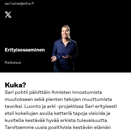
sari.laine@sitra.fi
Erityisosaaminen
Ratkaisut
Kuka?
Sari pohtii päivittäin ihmisten innostumista
muutokseen sekä pienten tekojen muuttumista
tavoiksi. Luonto ja arki -projektissa Sari erityisesti
etsii kokeilujen avulla ketteriä tapoja visioida ja
kuvitella kestävää hyvää arkista tulevaisuutta.
Tarvitsemme uusia positiivisia kestävän elämän