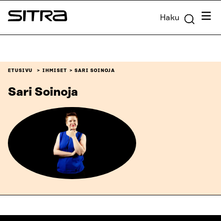
Siirry
Valik
Haku
suoraan
Sitra
sisältöön
↓
ETUSIVU
IHMISET
SARI SOINOJA
Sari Soinoja