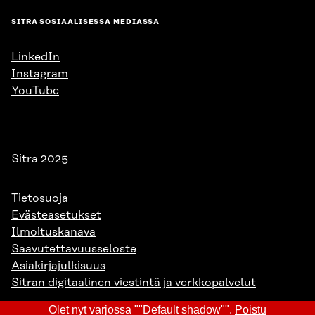
SITRA SOSIAALISESSA MEDIASSA
LinkedIn
Instagram
YouTube
Sitra 2025
Tietosuoja
Evästeasetukset
Ilmoituskanava
Saavutettavuusseloste
Asiakirjajulkisuus
Sitran digitaalinen viestintä ja verkkopalvelut
Olet nyt varjossa ""Default shadow"".
Poistu