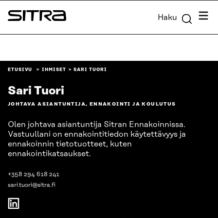
Siirry
Valik
Haku
suoraan
Sitra
sisältöön
↓
ETUSIVU
IHMISET
SARI TUORI
Sari Tuori
JOHTAVA ASIANTUNTIJA, ENNAKOINTI JA KOULUTUS
Olen johtava asiantuntija Sitran Ennakoinnissa.
Vastuullani on ennakointitiedon käytettävyys ja
ennakoinnin tietotuotteet, kuten
ennakointikatsaukset.
+358 294 618 241
sari.tuori@sitra.fi