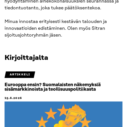
hyödyntäminen aihekokonaisuuksien seurannassa ja
tiedontuotanto, joka tukee päätöksentekoa.
Minua innostaa erityisesti kestävän talouden ja
innovaatioiden edistäminen. Olen myös Sitran
sijoitusjohtoryhmän jäsen.
Kirjoittajalta
ARTIKKELI
Eurooppa ensin? Suomalaisten näkemyksiä
sisämarkkinoista ja teollisuuspolitiikasta
15.6.2026