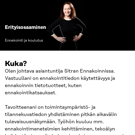
Erityisosaaminen
Ennakointi ja koulutus
Kuka?
Olen johtava asiantuntija Sitran Ennakoinnissa.
Vastuullani on ennakointitiedon käytettävyys ja
ennakoinnin tietotuotteet, kuten
ennakointikatsaukset.
Tavoitteenani on toimintaympäristö- ja
tilannekuvatiedon yhdistäminen pitkän aikavälin
tulevaisuusnäkymään. Työhön kuuluu mm.
ennakointimenetelmien kehittäminen, tekoälyn