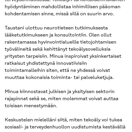
hyödyntäminen mahdollistaa inhimillisen pääoman
kohdentamisen sinne, missä sillä on suurin arvo.
Taustani ulottuu neurotieteen tutkimuksesta
lääketutkimukseen ja konsultointiin. Olen ollut
rakentamassa hyvinvointialueille tietojohtamisen
työvälineitä sekä kehittänyt tekoälysovelluksia
yritysten tarpeisiin. Minua inspiroivat yksinkertaiset
ratkaisut yhdistettynä innovatiivisiin
toimintamalleihin siten, että ne yhdessä voivat
muuttaa kokonaisia toiminta- tai palveluketjuja.
Minua kiinnostavat julkisen ja yksityisen sektorin
rajapinnat sekä se, miten molemmat voivat auttaa
toisiaan menestymään.
Keskustelen mielelläni siitä, miten tekoäly voi tukea
sosiaali- ja terveydenhuollon uudistumista kestävällä