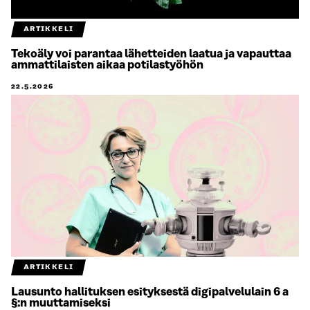
ARTIKKELI
Tekoäly voi parantaa lähetteiden laatua ja vapauttaa
ammattilaisten aikaa potilastyöhön
22.5.2026
ARTIKKELI
Lausunto hallituksen esityksestä digipalvelulain 6 a
§:n muuttamiseksi