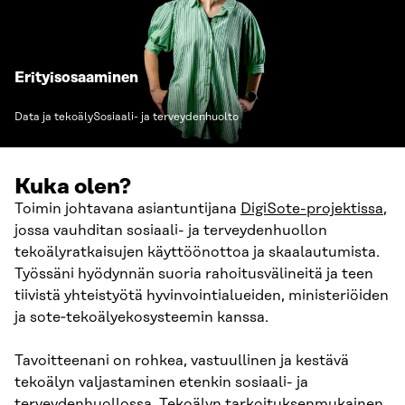
Erityisosaaminen
Data ja tekoäly
Sosiaali- ja terveydenhuolto
Kuka olen?
Toimin johtavana asiantuntijana
DigiSote-projektissa
,
jossa vauhditan sosiaali- ja terveydenhuollon
tekoälyratkaisujen käyttöönottoa ja skaalautumista.
Työssäni hyödynnän suoria rahoitusvälineitä ja teen
tiivistä yhteistyötä hyvinvointialueiden, ministeriöiden
ja sote‑tekoälyekosysteemin kanssa.
Tavoitteenani on rohkea, vastuullinen ja kestävä
tekoälyn valjastaminen etenkin sosiaali- ja
terveydenhuollossa. Tekoälyn tarkoituksenmukainen