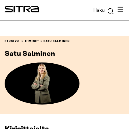
Siirry
Valik
Haku
suoraan
Sitra
sisältöön
↓
ETUSIVU
IHMISET
SATU SALMINEN
Satu Salminen