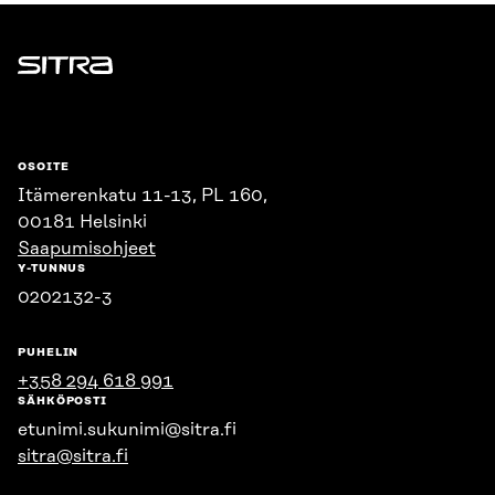
Sitra
OSOITE
Itämerenkatu 11-13, PL 160,
00181 Helsinki
Saapumisohjeet
Y-TUNNUS
0202132-3
PUHELIN
+358 294 618 991
SÄHKÖPOSTI
etunimi.sukunimi@sitra.fi
sitra@sitra.fi