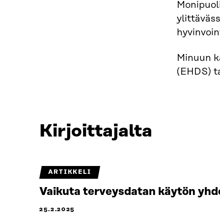
Monipuoli
ylittäväs
hyvinvoin
Minuun ka
(EHDS) t
Kirjoittajalta
ARTIKKELI
Vaikuta terveysdatan käytön yh
25.2.2025