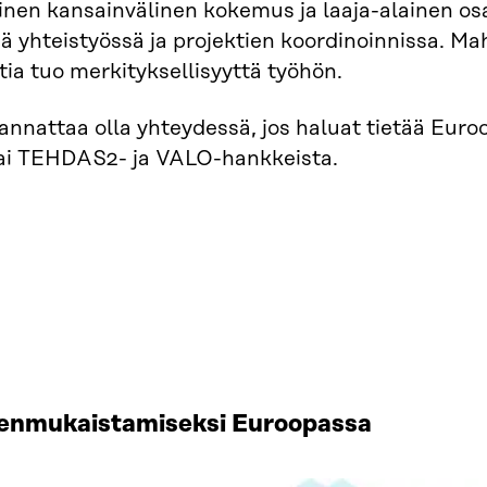
nen kansainvälinen kokemus ja laaja-alainen osa
sä yhteistyössä ja projektien koordinoinnissa. Ma
tia tuo merkityksellisyyttä työhön.
nnattaa olla yhteydessä, jos haluat tietää Euro
ai TEHDAS2- ja VALO-hankkeista.
denmukaistamiseksi Euroopassa