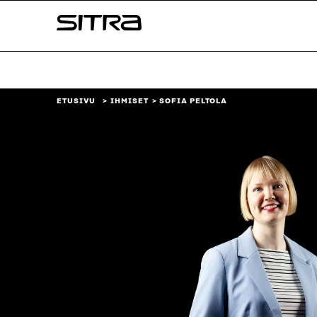
Siirry
Sitra
suoraan
sisältöön
↓
ETUSIVU
IHMISET
SOFIA PELTOLA