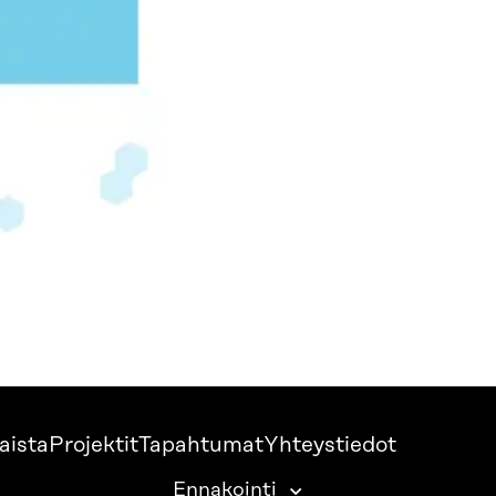
aista
Projektit
Tapahtumat
Yhteystiedot
Ennakointi