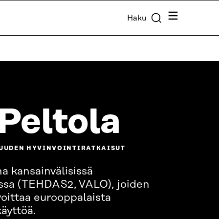
Valikko
Haku
 Peltola
SUUDEN HYVINVOINTIRATKAISUT
na kansainvälisissä
ssa (TEHDAS2, VALO), joiden
voittaa eurooppalaista
käyttöä.