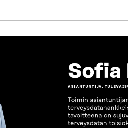
Sofia
ASIANTUNTIJA, TULEVAI
Toimin asiantuntija
terveysdatahankkei
tavoitteena on suju
terveysdatan toisio