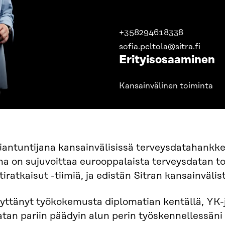
+358294618338
sofia.peltola@sitra.fi
Erityisosaaminen
Kansainvälinen toiminta
iantuntijana kansainvälisissä terveysdatahankke
na on sujuvoittaa eurooppalaista terveysdatan t
tiratkaisut -tiimiä, ja edistän Sitran kansainvälis
yttänyt työkokemusta diplomatian kentällä, YK-j
tan pariin päädyin alun perin työskennellessäni 