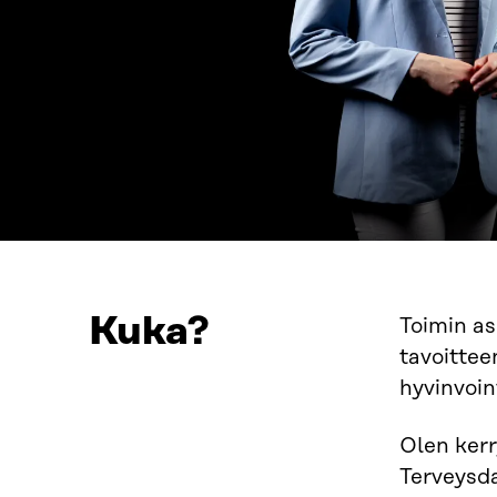
Kuka?
Toimin as
tavoittee
hyvinvoin
Olen kerr
Terveysda