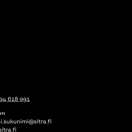
94 618 991
STI
i.sukunimi@sitra.fi
itra.fi