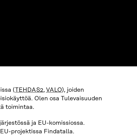
issa (
TEHDAS2
,
VALO
), joiden
oisiokäyttöä. Olen osa Tulevaisuuden
tä toimintaa.
ärjestössä ja EU-komissiossa.
EU-projektissa Findatalla.