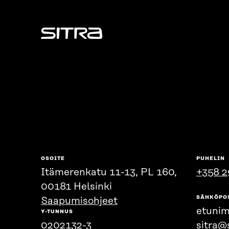
Sitra
OSOITE
PUHELIN
Itämerenkatu 11-13, PL 160,
+358 2
00181 Helsinki
SÄHKÖPO
Saapumisohjeet
etunim
Y-TUNNUS
0202132-3
sitra@s